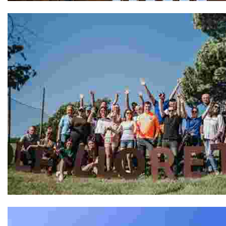
Gran Hôtel Don Juan 4*
GOLF LLORET, Pàdel Pitch & Putt