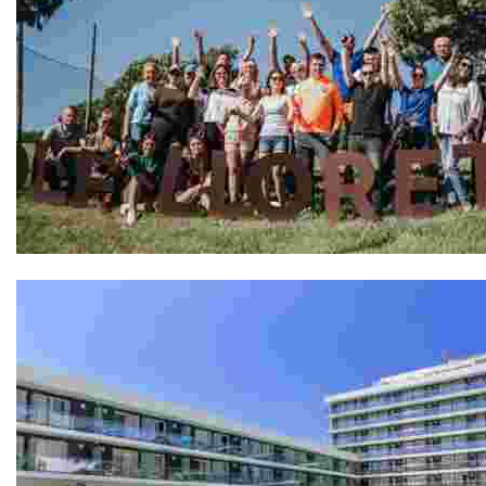
GOLF LLORET, Pàdel Pitch & Putt