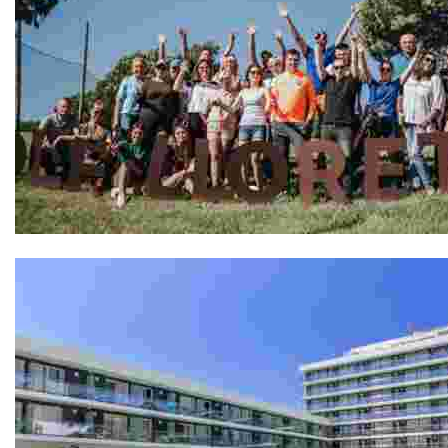
GOLF LLORET, Pàdel Pitch & Putt