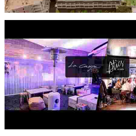
Evenia Olympic Palace 4*
Atics La Carpahttps://www.lloretcb.org/ru/recursos/a