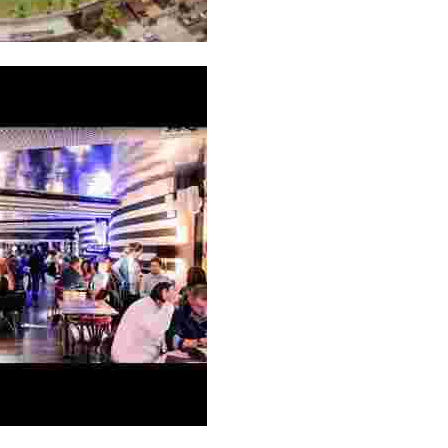
tics-la-carpa/