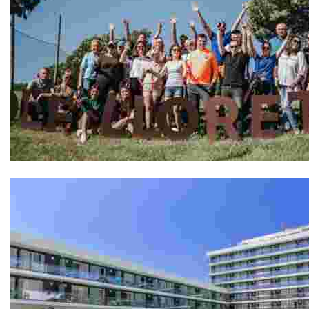
GOLF LLORET, Pàdel Pitch & Putt