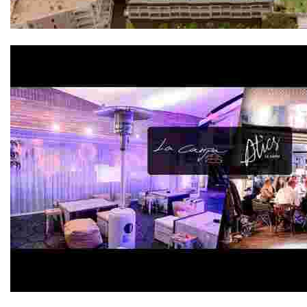
Evenia Olympic Palace 4*
Atics La Carpahttps://www.lloretcb.org/ru/recursos/a