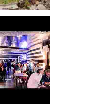
tics-la-carpa/