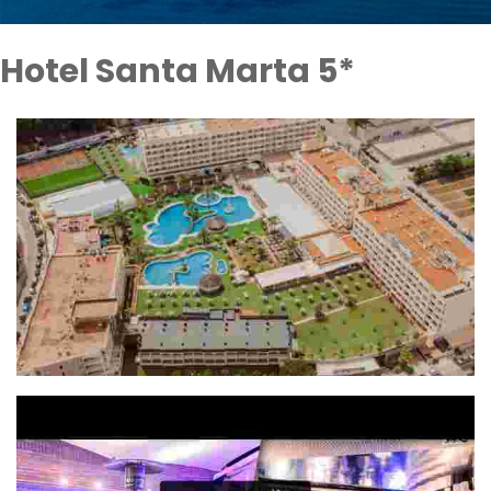
Hotel Santa Marta 5*
Evenia Olympic Palace 4*