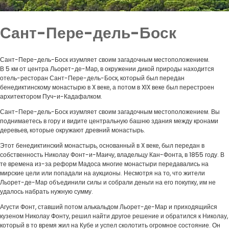
Сант-Пере-дель-Боск
Сант-Пере-дель-Боск изумляет своим загадочным местоположением.
В 5 км от центра Льорет-де-Мар, в окружении дикой природы находится
отель-ресторан Сант-Пере-дель-Боск, который был передан
бенедиктинскому монастырю в X веке, а потом в XIX веке был перестроен
архитектором Пуч-и-Кадафалком.
Сант-Пере-дель-Боск изумляет своим загадочным местоположением. Вы
поднимаетесь в гору и видите центральную башню здания между кронами
деревьев, которые окружают древний монастырь.
Этот бенедиктинский монастырь, основанный в X веке, был передан в
собственность Николау Фонт-и-Маичу, владельцу Кан-Фонта, в 1855 году. В
те времена из-за реформ Мадоса многие монастыри передавались на
мирские цели или попадали на аукционы. Несмотря на то, что жители
Льорет-де-Мар объединили силы и собрали деньги на его покупку, им не
удалось набрать нужную сумму.
Агусти Фонт, ставший потом алькальдом Льорет-де-Мар и приходящийся
кузеном Николау Фонту, решил найти другое решение и обратился к Николау,
который в то время жил на Кубе и успел сколотить огромное состояние. Он