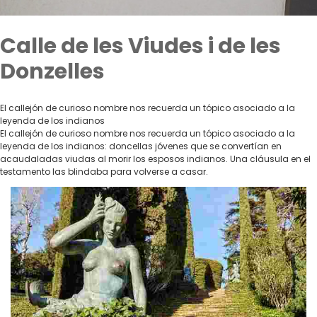
Calle de les Viudes i de les
Donzelles
El callejón de curioso nombre nos recuerda un tópico asociado a la
leyenda de los indianos
El callejón de curioso nombre nos recuerda un tópico asociado a la
leyenda de los indianos: doncellas jóvenes que se convertían en
acaudaladas viudas al morir los esposos indianos. Una cláusula en el
testamento las blindaba para volverse a casar.