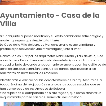
Ayuntamiento - Casa de la
Villa
Situada junto al paseo marítimo y su estilo combinado entre antiguo y
moderno, seguro que despierta tu interés.
La Casa de la Villa de Lloret de Mar conserva la esencia indiana y
preside el paseo Mossèn Jacint Verdaguer, junto al mar.
Construida en 1872 por los arquitectos Marí Sureda y Félix de Azúa, luce
un estilo neoclásico. Fue construida durante la época indiana de la
ciudad al lado de donde antiguamente se encontraban los astilleros de
Lloret de Mar, que permitían construir los barcos que llevaron a los
habitantes de Lloret hasta las Américas.
Identificarás el edificio por las características de la arquitectura de la
época. Encima del reloj podrás ver uno de los pocos escudos que se
han conservado del rey Amadeo de Saboya.
Y no te pierdas el campanario de hierro forjado, que complementa un
reloj instalado para la casa de Isidre Bofill de Barcelona.