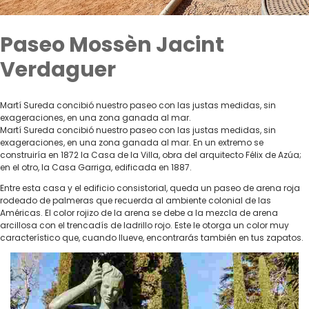
Paseo Mossèn Jacint
Verdaguer
Martí Sureda concibió nuestro paseo con las justas medidas, sin
exageraciones, en una zona ganada al mar.
Martí Sureda concibió nuestro paseo con las justas medidas, sin
exageraciones, en una zona ganada al mar. En un extremo se
construiría en 1872 la Casa de la Villa, obra del arquitecto Félix de Azúa;
en el otro, la Casa Garriga, edificada en 1887.
Entre esta casa y el edificio consistorial, queda un paseo de arena roja
rodeado de palmeras que recuerda al ambiente colonial de las
Américas. El color rojizo de la arena se debe a la mezcla de arena
arcillosa con el trencadís de ladrillo rojo. Este le otorga un color muy
característico que, cuando llueve, encontrarás también en tus zapatos.